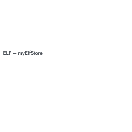
ELF – myElfStore