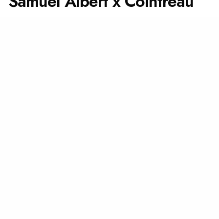
Samuel Albert x Cointreau
amuel Albert x Rémy Cointreau