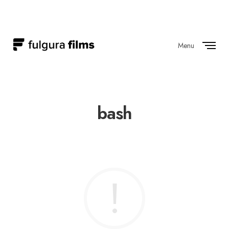
Menu
Close
bash