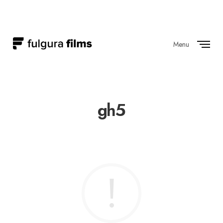
Menu
Close
gh5